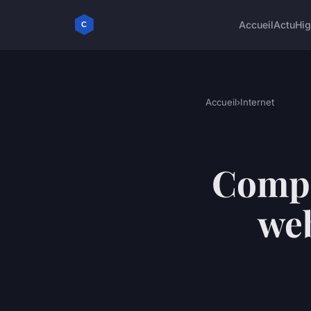
Accueil
Actu
Hig
Accueil
›
Internet
Compa
web