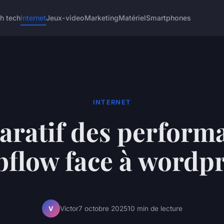
h tech
Internet
Jeux-video
Marketing
Matériel
Smartphones
INTERNET
ratif des performa
flow face à wordp
Victor
7 octobre 2025
10 min de lecture
V