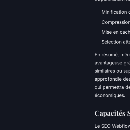
Minification 
Compression
Mise en cach
Sélection att
En résumé, même
avantageuse grâ
similaires ou su
approfondie des
qui permettra de
économiques.
Capacités S
Le SEO Webflow e