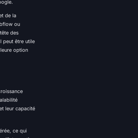
oogle.
et de la
ebflow ou
tête des
 peut être utile
leure option
 croissance
labilité
t leur capacité
érée, ce qui