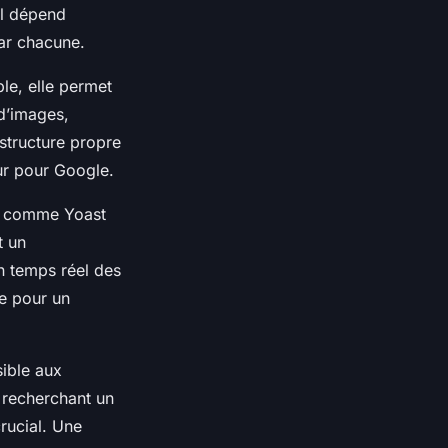
el dépend
par chacune.
le, elle permet
 d’images,
structure propre
ur pour Google.
O comme Yoast
t un
n temps réel des
ée pour un
sible aux
 recherchant un
rucial. Une