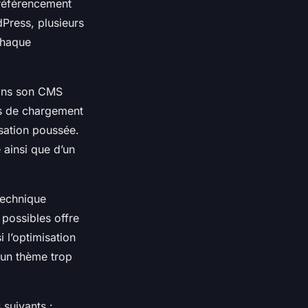
e référencement
dPress, plusieurs
chaque
dans son CMS
ps de chargement
sation poussée.
 ainsi que d’un
technique
 possibles offre
 l’optimisation
 un thème trop
 suivants :