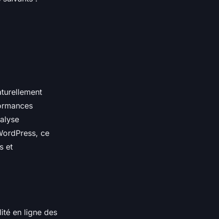
turellement
formances
nalyse
WordPress, ce
s et
ité en ligne des