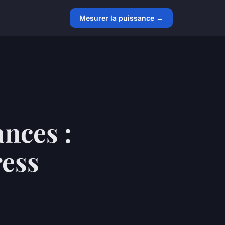
Mesurer la puissance →
nces :
ress