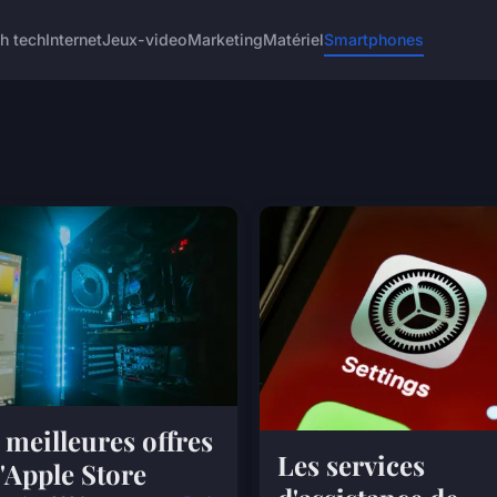
h tech
Internet
Jeux-video
Marketing
Matériel
Smartphones
 meilleures offres
Les services
l'Apple Store