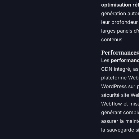
optimisation r
génération auto
leur profondeur 
larges panels d’
contenus.
Performances 
Les
performanc
CDN intégré, as
plateforme Webf
WordPress sur pe
sécurité site We
Webflow et mise
générant complex
assurer la maint
la sauvegarde s