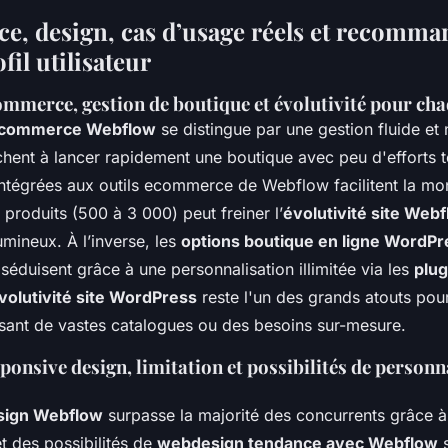
, design, cas d’usage réels et recomma
fil utilisateur
ommerce, gestion de boutique et évolutivité pour c
e-commerce Webflow
se distingue par une gestion fluide et 
chent à lancer rapidement une boutique avec peu d'efforts 
 intégrées aux outils ecommerce de Webflow facilitent la mo
e produits (500 à 3 000) peut freiner l’
évolutivité site Web
umineux. À l’inverse, les
options boutique en ligne WordPr
uisent grâce à une personnalisation illimitée via les
plu
volutivité site WordPress
reste l'un des grands atouts pour
ant de vastes catalogues ou des besoins sur-mesure.
sponsive design, limitation et possibilités de personn
design Webflow
surpasse la majorité des concurrents grâce à
et des possibilités de
webdesign tendance avec Webflow
s