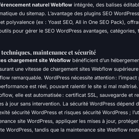
éférencement naturel Webflow
intégrée, des balises éditabl
matique du sitemap. L’avantage des plugins SEO WordPress
et polyvalence (ex : Yoast SEO, All in One SEO Pack), offran
outils pour gérer le SEO WordPress avantages, catégories, 
techniques, maintenance et sécurité
es chargement site Webflow
bénéficient d’un hébergemen
surant une vitesse de chargement sites Webflow supérieure e
low remarquable. WordPress nécessite attention : l’impact 
rformance est réel, pouvant ralentir le site si mal maîtrisé
bflow, elle est automatisée : certificat SSL, sauvegarde et re
s à jour sans intervention. La sécurité WordPress dépend d
ité sécurité WordPress et risques sécurité WordPress ; l’uti
enance site WordPress, appliquer les mises à jour, protéger 
ite WordPress, tandis que la maintenance site Webflow rest