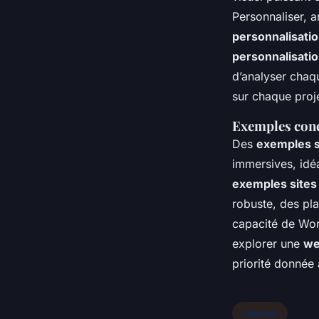
Personnaliser, a
personnalisati
personnalisati
d’analyser chaq
sur chaque proje
Exemples conc
Des
exemples s
immersives, idéa
exemples sites
robuste, des pla
capacité de Wor
explorer une
we
priorité donnée 
Internet