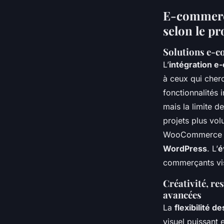
E-commerce
selon le pro
Solutions e-c
L’
intégration 
à ceux qui cher
fonctionnalités
mais la limite d
projets plus vol
WooCommerce séd
WordPress
. L’
é
commerçants vis
Créativité, re
avancées
La
flexibilité 
visuel puissant 