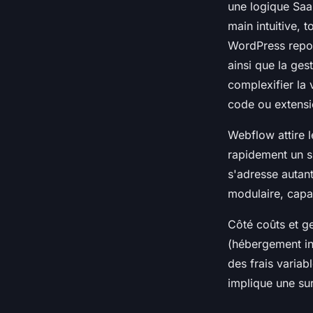
une logique Saa
main intuitive, 
WordPress repose
ainsi que la ge
complexifier la
code ou extensi
Webflow attire l
rapidement un s
s'adresse autan
modulaire, capab
Côté coûts et g
(hébergement inc
des frais varia
implique une sur