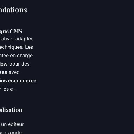
ndations
haque CMS
native, adaptée
techniques. Les
ntée en charge,
flow
pour des
ess
avec
gins ecommerce
 les e-
alisation
 un éditeur
ans code.