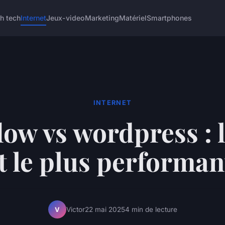
h tech
Internet
Jeux-video
Marketing
Matériel
Smartphones
INTERNET
ow vs wordpress : 
t le plus performan
Victor
22 mai 2025
4 min de lecture
V