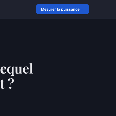
Mesurer la puissance →
lequel
t ?