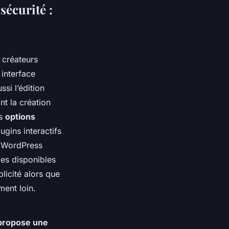
sécurité :
 créateurs
interface
si l’édition
nt la création
es
options
lugins interactifs
S WordPress
mes disponibles
icité alors que
ent loin.
propose une