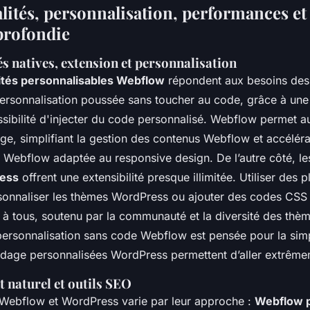
ités, personnalisation, performances et 
profondie
s natives, extension et personnalisation
ités personnalisables Webflow
répondent aux besoins des
ersonnalisation poussée sans toucher au code, grâce à une 
ossibilité d'injecter du code personnalisé. Webflow permet aus
age, simplifiant la gestion des contenus Webflow et accéléra
 Webflow adaptée au responsive design. De l’autre côté, l
ress
offrent une extensibilité presque illimitée. Utiliser des p
sonnaliser les thèmes WordPress ou ajouter des codes CS
e à tous, soutenu par la communauté et la diversité des thè
ersonnalisation sans code Webflow est pensée pour la simpl
odage personnalisées WordPress permettent d’aller extrêmem
 naturel et outils SEO
Webflow et WordPress varie par leur approche :
Webflow 