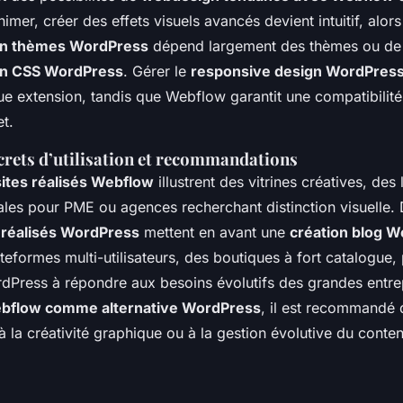
nimer, créer des effets visuels avancés devient intuitif, alors
on thèmes WordPress
dépend largement des thèmes ou de l
on CSS WordPress
. Gérer le
responsive design WordPres
ue extension, tandis que Webflow garantit une compatibilit
t.
rets d’utilisation et recommandations
ites réalisés Webflow
illustrent des vitrines créatives, de
les pour PME ou agences recherchant distinction visuelle. D
 réalisés WordPress
mettent en avant une
création blog 
teformes multi-utilisateurs, des boutiques à fort catalogue,
dPress à répondre aux besoins évolutifs des grandes entre
bflow comme alternative WordPress
, il est recommandé d
à la créativité graphique ou à la gestion évolutive du conte