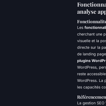
Fonctionnal
analyse ap
Fonctionnalité
Les
fonctionnal
cherchant une p
visuelle et la p
directe sur la p
de landing page
plugins WordP
WordPress, per
reste accessibl
WordPress. La p
les capacités c
Référencement
La gestion SEO 