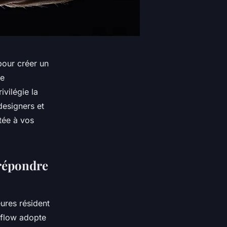
our créer un
ne
vilégie la
 designers et
tée à vos
 répondre
eures résident
ebflow adopte