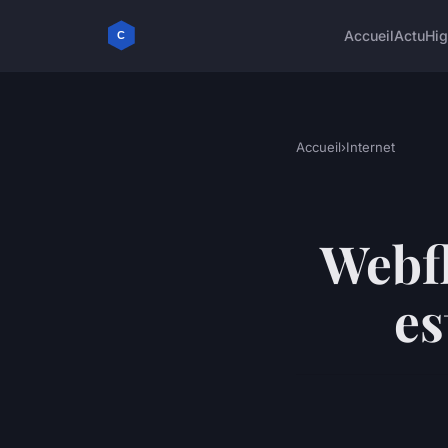
Accueil
Actu
Hig
Accueil
›
Internet
Webfl
es