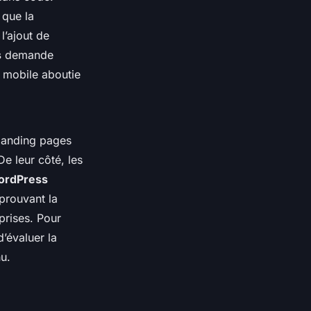
 que la
’ajout de
s
demande
é mobile aboutie
s landing pages
e leur côté, les
WordPress
 prouvant la
prises. Pour
’évaluer la
nu.