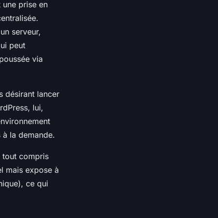
 une prise en
entralisée.
 un serveur,
ui peut
 poussée via
s désirant lancer
dPress, lui,
 environnement
s à la demande.
 tout compris
el mais expose à
ique), ce qui