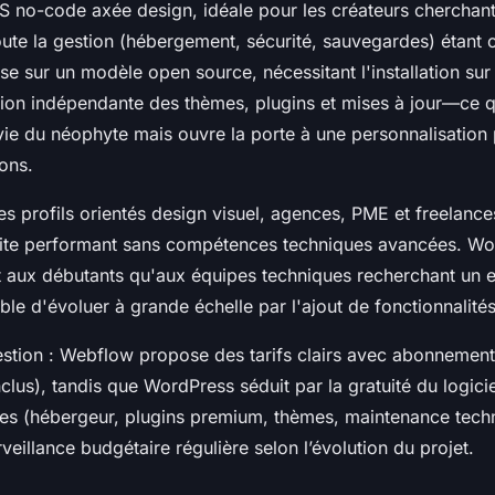
S no-code axée design, idéale pour les créateurs cherchant
toute la gestion (hébergement, sécurité, sauvegardes) étant c
 sur un modèle open source, nécessitant l'installation sur
stion indépendante des thèmes, plugins et mises à jour—ce q
 vie du néophyte mais ouvre la porte à une personnalisation
ons.
es profils orientés design visuel, agences, PME et freelance
ite performant sans compétences techniques avancées. Wor
t aux débutants qu'aux équipes techniques recherchant un
le d'évoluer à grande échelle par l'ajout de fonctionnalité
estion : Webflow propose des tarifs clairs avec abonnement
lus), tandis que WordPress séduit par la gratuité du logici
bles (hébergeur, plugins premium, thèmes, maintenance techn
veillance budgétaire régulière selon l’évolution du projet.